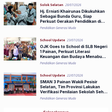
Solok Selatan
28/07/2026
Hj. Erniati Khairunas Dikukuhkan
Sebagai Bunda Guru, Siap
Perkuat Gerakan Pendidikan di
Solok Selatan
Pendidikan Generasi Muda
School Update
23/07/2026
OJK Goes to School di SLB Negeri
1 Painan, Perkuat Literasi
Keuangan dan Budaya Menabung
bagi Pelajar Berkebutuhan
Pendidikan Generasi Muda
Khusus
School Update
22/07/2026
SMAN 3 Painan Wakili Pesisir
Selatan, Tim Provinsi Lakukan
Verifikasi Penilaian Sekolah Sehat
Paripurna
Pendidikan Generasi Muda