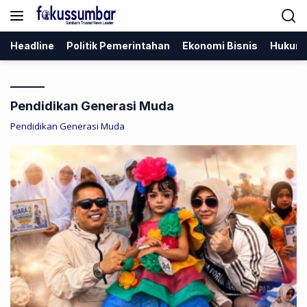
Langsung
ke
konten
Headline
Politik Pemerintahan
Ekonomi Bisnis
Hukum
Pendidikan Generasi Muda
Pendidikan Generasi Muda