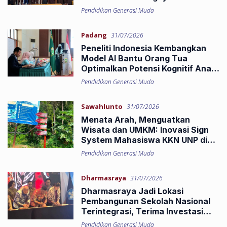
di SMPN 03 Patamuan
Pendidikan Generasi Muda
Padang
31/07/2026
Peneliti Indonesia Kembangkan
Model AI Bantu Orang Tua
Optimalkan Potensi Kognitif Anak
Sejak Pra-Konsepsi
Pendidikan Generasi Muda
Sawahlunto
31/07/2026
Menata Arah, Menguatkan
Wisata dan UMKM: Inovasi Sign
System Mahasiswa KKN UNP di
Nagari Silungkang Oso
Pendidikan Generasi Muda
Dharmasraya
31/07/2026
Dharmasraya Jadi Lokasi
Pembangunan Sekolah Nasional
Terintegrasi, Terima Investasi
Pendidikan Rp250 Miliar
Pendidikan Generasi Muda