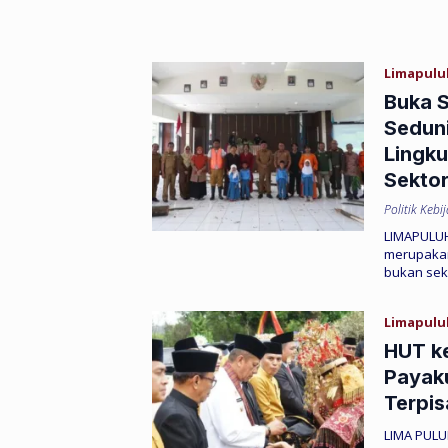
Limapulu
Buka S
Seduni
Lingku
Sekto
Politik Kebi
LIMAPULUH
merupakan
bukan se
Limapulu
HUT ke
Payaku
Terpis
LIMA PULU