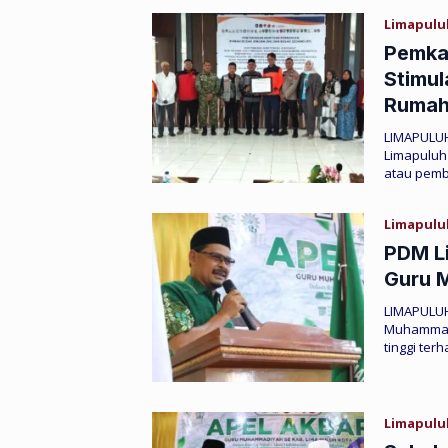
Limapulu
Pemka
Stimul
Rumah
‎‎LIMAPUL
Limapuluh
atau pem
Limapulu
PDM Li
Guru 
LIMAPULU
Muhammadi
tinggi te
Limapulu