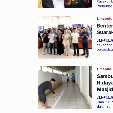
Payakumbu
Paripurna
Limapulu
Benten
Suara
LIMAPULU
sekadar p
peradaban
Limapulu
Sambut
Hidaya
Masjid
LIMAPULU
Lima Pulu
dalam ran