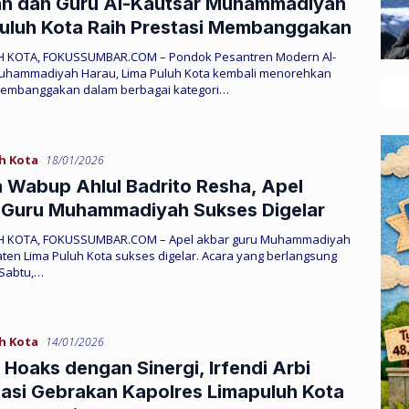
ah dan Guru Al-Kautsar Muhammadiyah
uluh Kota Raih Prestasi Membanggakan
 KOTA, FOKUSSUMBAR.COM – Pondok Pesantren Modern Al-
uhammadiyah Harau, Lima Puluh Kota kembali menorehkan
membanggakan dalam berbagai kategori…
h Kota
18/01/2026
 Wabup Ahlul Badrito Resha, Apel
 Guru Muhammadiyah Sukses Digelar
H KOTA, FOKUSSUMBAR.COM – Apel akbar guru Muhammadiyah
ten Lima Puluh Kota sukses digelar. Acara yang berlangsung
 Sabtu,…
h Kota
14/01/2026
Hoaks dengan Sinergi, Irfendi Arbi
asi Gebrakan Kapolres Limapuluh Kota