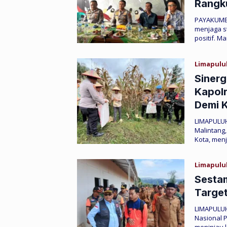
Rangku
PAYAKUMBU
menjaga s
positif. M
Limapulu
Sinerg
Kapolr
Demi 
LIMAPULUH
Malintang
Kota, men
Limapulu
Sestam
Targe
‎‎LIMAPUL
Nasional P