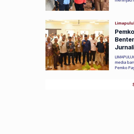
meninjau
Limapulu
Pemko
Benten
Jurnal
LIMAPULUH
media bar
Pemko Pay