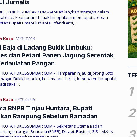
l Jurnalis
H, FOKUSSUMBAR.COM -Sebuah langkah strategis dalam
tabilitas keamanan di Luak Limopuluah mendapat sorotan
antan Bupati Limapuluh Kota, Irfendi Arbi,…
h Kota
08/01/2026
i Baja di Ladang Bukik Limbuku:
es dan Petani Panen Jagung Serentak
Kedaulatan Pangan
 KOTA, FOKUSSUMBAR.COM – Hamparan hijau di jorong Koto
TE
, nagari Bukik Limbuku, kecamatan Harau, kabupaten Limapuluh
jadi saksi…
1
h Kota
07/01/2026
a BNPB Tinjau Huntara, Bupati
2
tkan Rampung Sebelum Ramadan
UH KOTA, FOKUSSUMBAR.COM – Sekretaris Utama Badan
3
enanggulangan Bencana (BNPB), Dr. apt. Rustian, S.Si., M.Kes,