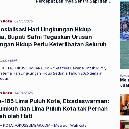
Percepat Lahirnya Sentra Sapi dan
Kambing Lima Puluh Kota
h Kota
09/06/2026
osialisasi Hari Lingkungan Hidup
a, Bupati Safni Tegaskan Urusan
ngan Hidup Perlu Keterlibatan Seluruh
r
jakan Publik
 KOTA, FOKUSSUMBAR.COM – “Saatnya Bekerja Untuk Iklim”,
 tema Hari Lingkungan Hidup Sedunia Tahun 2026 tema ini
05/0
kedar…
Mela
Jua
h Kota
14/04/2026
-185 Lima Puluh Kota, Elzadaswarman:
mbuh dan Lima Puluh Kota tak Pernah
ah oleh Hati
H KOTA, FOKUSSUMBAR.COM – Mewakili Wali Kota