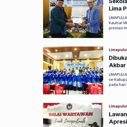
Sekol
Lima P
LIMAPULUH
Kautsar M
prestasi 
Limapulu
Dibuka
Akbar
LIMAPULU
se-Kabupa
pada hari
Limapulu
Lawan 
Apresi