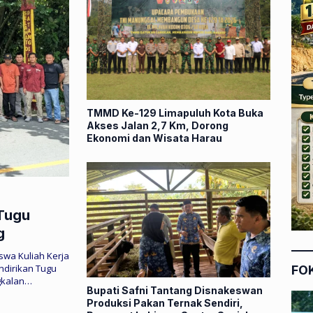
TMMD Ke-129 Limapuluh Kota Buka
Akses Jalan 2,7 Km, Dorong
Ekonomi dan Wisata Harau
Tugu
g
wa Kuliah Kerja
ndirikan Tugu
FO
gkalan…
Bupati Safni Tantang Disnakeswan
Produksi Pakan Ternak Sendiri,