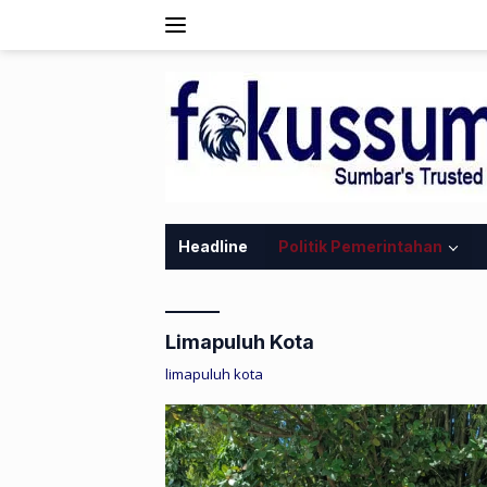
Langsung
ke
konten
Headline
Politik Pemerintahan
Limapuluh Kota
limapuluh kota