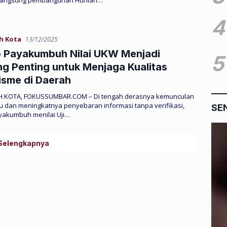
 langsung pembangunan Hunian…
4
h Kota
13/12/2025
 Payakumbuh Nilai UKW Menjadi
5
g Penting untuk Menjaga Kualitas
isme di Daerah
 KOTA, FOKUSSUMBAR.COM – Di tengah derasnya kemunculan
u dan meningkatnya penyebaran informasi tanpa verifikasi,
SE
akumbuh menilai Uji…
Selengkapnya