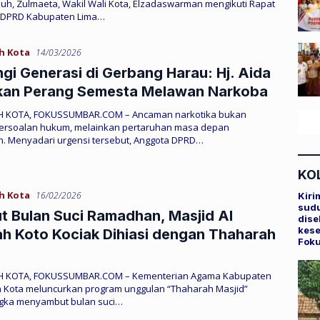
h, Zulmaeta, Wakil Wali Kota, Elzadaswarman mengikuti Rapat
 DPRD Kabupaten Lima…
h Kota
14/03/2026
gi Generasi di Gerbang Harau: Hj. Aida
kan Perang Semesta Melawan Narkoba
H KOTA, FOKUSSUMBAR.COM – Ancaman narkotika bukan
ersoalan hukum, melainkan pertaruhan masa depan
. Menyadari urgensi tersebut, Anggota DPRD…
KO
h Kota
16/02/2026
Kiri
sudu
 Bulan Suci Ramadhan, Masjid Al
dise
kese
h Koto Kociak Dihiasi dengan Thaharah
Fok
H KOTA, FOKUSSUMBAR.COM – Kementerian Agama Kabupaten
h Kota meluncurkan program unggulan “Thaharah Masjid”
gka menyambut bulan suci…