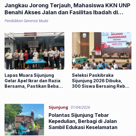
Jangkau Jorong Terjauh, Mahasiswa KKN UNP
Benahi Akses Jalan dan Fasilitas Ibadah di
Sipuah
Pendidikan Generasi Muda
Lapas Muara Sijunjung
Seleksi Paskibraka
Gelar Apel Ikrar dan Razia
Sijunjung 2026 Dibuka,
Bersama, Pastikan Bebas
300 Siswa Bersaing Rebut
HP Ilegal dan Narkoba
56 Kursi Terbaik
Sijunjung
01/04/2026
Polantas Sijunjung Tebar
Kepedulian, Berbagi di Jalan
Sambil Edukasi Keselamatan