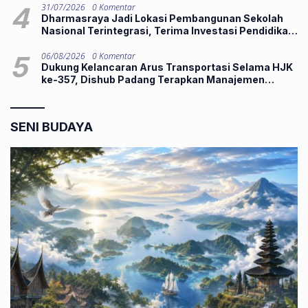
4
31/07/2026
0 Komentar
Dharmasraya Jadi Lokasi Pembangunan Sekolah
Nasional Terintegrasi, Terima Investasi Pendidikan
Rp250 Miliar
5
06/08/2026
0 Komentar
Dukung Kelancaran Arus Transportasi Selama HJK
ke-357, Dishub Padang Terapkan Manajemen
Rekayasa Lalulintas Berskala Besar
SENI BUDAYA