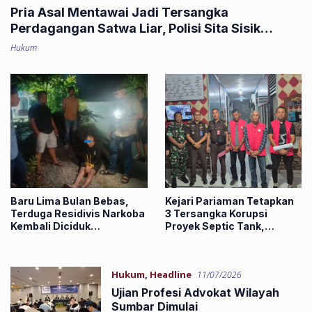
Pria Asal Mentawai Jadi Tersangka
Perdagangan Satwa Liar, Polisi Sita Sisik
Trenggiling dan 16 Paruh Rangkong
Hukum
Baru Lima Bulan Bebas,
Kejari Pariaman Tetapkan
Terduga Residivis Narkoba
3 Tersangka Korupsi
Kembali Diciduk
Proyek Septic Tank,
Satresnarkoba Polres
Negara Rugi Rp1,25 Miliar
Dharmasraya
Hukum
,
Headline
11/07/2026
Ujian Profesi Advokat Wilayah
Sumbar Dimulai