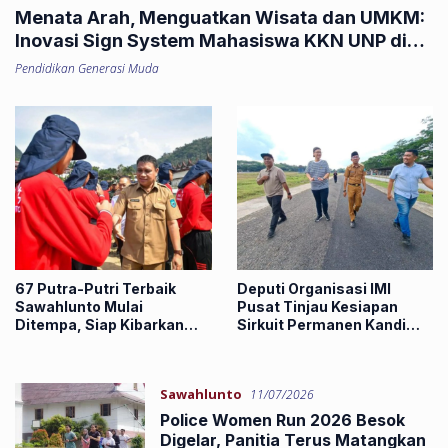
Menata Arah, Menguatkan Wisata dan UMKM:
Inovasi Sign System Mahasiswa KKN UNP di
Nagari Silungkang Oso
Pendidikan Generasi Muda
67 Putra-Putri Terbaik
Deputi Organisasi IMI
Sawahlunto Mulai
Pusat Tinjau Kesiapan
Ditempa, Siap Kibarkan
Sirkuit Permanen Kandi
Merah Putih pada HUT ke-
Jelang Motoprix 2026
81 RI
Sawahlunto
11/07/2026
Police Women Run 2026 Besok
Digelar, Panitia Terus Matangkan