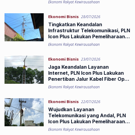
melalui Contact Center ICONNET
Ekonomi Rakyat Kewirausahaan
Ekonomi Bisnis
28/07/2026
Tingkatkan Keandalan
Infrastruktur Telekomunikasi, PLN
Icon Plus Lakukan Pemeliharaan
Jaringan Fiber Optik di Kota
Ekonomi Rakyat Kewirausahaan
Padang
Ekonomi Bisnis
23/07/2026
Jaga Keandalan Layanan
Internet, PLN Icon Plus Lakukan
Penertiban Jalur Kabel Fiber Optik
di Kota Pekanbaru
Ekonomi Rakyat Kewirausahaan
Ekonomi Bisnis
22/07/2026
Wujudkan Layanan
Telekomunikasi yang Andal, PLN
Icon Plus Lakukan Pemeliharaan
Jaringan Fiber Optik di Kota
Ekonomi Rakyat Kewirausahaan
Padang