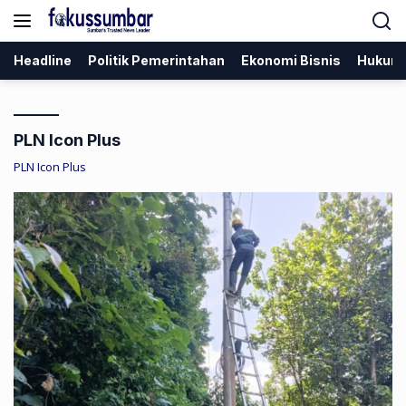
Langsung
ke
konten
Headline
Politik Pemerintahan
Ekonomi Bisnis
Hukum
PLN Icon Plus
PLN Icon Plus