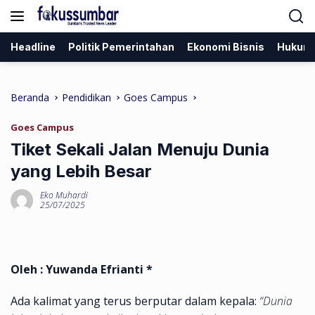
Langsung
ke
konten
Headline
Politik Pemerintahan
Ekonomi Bisnis
Hukum
Beranda
Pendidikan
Goes Campus
Goes Campus
Tiket Sekali Jalan Menuju Dunia
yang Lebih Besar
Eko Muhardi
25/07/2025
Oleh : Yuwanda Efrianti
*
Ada kalimat yang terus berputar dalam kepala:
“Dunia