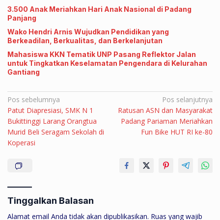
3.500 Anak Meriahkan Hari Anak Nasional di Padang
Panjang
Wako Hendri Arnis Wujudkan Pendidikan yang
Berkeadilan, Berkualitas, dan Berkelanjutan
Mahasiswa KKN Tematik UNP Pasang Reflektor Jalan
untuk Tingkatkan Keselamatan Pengendara di Kelurahan
Gantiang
Navigasi
Pos sebelumnya
Pos selanjutnya
Patut Diapresiasi, SMK N 1
Ratusan ASN dan Masyarakat
pos
Bukittinggi Larang Orangtua
Padang Pariaman Meriahkan
Murid Beli Seragam Sekolah di
Fun Bike HUT RI ke-80
Koperasi
Tinggalkan Balasan
Alamat email Anda tidak akan dipublikasikan.
Ruas yang wajib