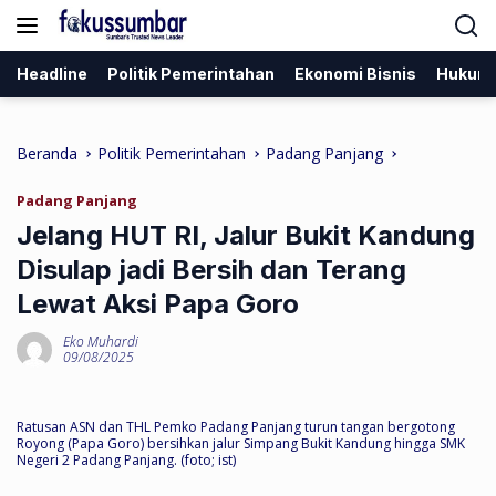
Langsung
ke
konten
Headline
Politik Pemerintahan
Ekonomi Bisnis
Hukum
Beranda
Politik Pemerintahan
Padang Panjang
Padang Panjang
Jelang HUT RI, Jalur Bukit Kandung
Disulap jadi Bersih dan Terang
Lewat Aksi Papa Goro
Eko Muhardi
09/08/2025
Ratusan ASN dan THL Pemko Padang Panjang turun tangan bergotong
Royong (Papa Goro) bersihkan jalur Simpang Bukit Kandung hingga SMK
Negeri 2 Padang Panjang. (foto; ist)