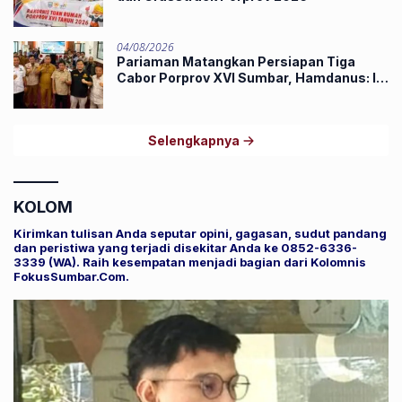
04/08/2026
Pariaman Matangkan Persiapan Tiga
Cabor Porprov XVI Sumbar, Hamdanus: Ini
Pestanya Atlet
Selengkapnya
KOLOM
Kirimkan tulisan Anda seputar opini, gagasan, sudut pandang
dan peristiwa yang terjadi disekitar Anda ke 0852-6336-
3339 (WA). Raih kesempatan menjadi bagian dari Kolomnis
FokusSumbar.Com.