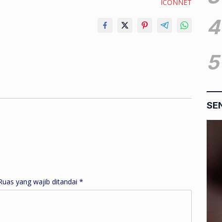
ICONNET
4
5
SE
Ruas yang wajib ditandai
*