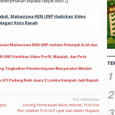
eberpihakan kepada rakyat kecil. []
bdi, Mahasiswa KKN UNP Hadirkan Video
 Nagari Koto Ranah
novasi Mahasiswa KKN UNP melalui Petunjuk Arah dan
UNP Hadirkan Video Profil, Majalah, dan Peta
TE
ng Tingkatkan Pemberdayaan Masyarakat Melalui
1
ik ATI Padang Raih Juara 2 Lomba Sampah Jadi Rupiah
2
Pos selanjutnya
gsor
Dorong Pemerataan Akses Internet, PLN Icon
3
Plus Libatkan PLN ULP Lipat Kain dalam Ekspansi