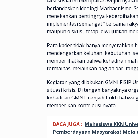
Aksi sosial ini merupakan wujud nyata
berlandaskan ideologi Marhaenisme. 
menekankan pentingnya keberpihakan ke
implementasi semangat “bersama rakyat
maupun diskusi, tetapi diwujudkan mela
Para kader tidak hanya menyerahkan ba
mendengarkan keluhan, kebutuhan, sert
memperlihatkan bahwa kehadiran maha
formalitas, melainkan bagian dari tan
Kegiatan yang dilakukan GMNI FISIP U
situasi krisis. Di tengah banyaknya o
kehadiran GMNI menjadi bukti bahwa 
memberikan kontribusi nyata.
BACA JUGA :
Mahasiswa KKN Unive
Pemberdayaan Masyarakat Melalu