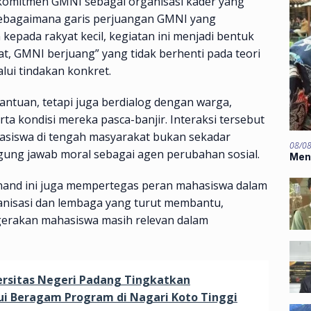
 komitmen GMNI sebagai organisasi kader yang
Sebagaimana garis perjuangan GMNI yang
pada rakyat kecil, kegiatan ini menjadi bentuk
, GMNI berjuang” yang tidak berhenti pada teori
lui tindakan konkret.
ntuan, tetapi juga berdialog dengan warga,
a kondisi mereka pasca-banjir. Interaksi tersebut
siswa di tengah masyarakat bukan sekadar
08/0
ggung jawab moral sebagai agen perubahan sosial.
Men
nand ini juga mempertegas peran mahasiswa dalam
rganisasi dan lembaga yang turut membantu,
gerakan mahasiswa masih relevan dalam
rsitas Negeri Padang Tingkatkan
i Beragam Program di Nagari Koto Tinggi