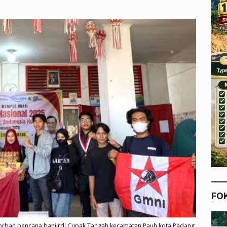
FO
orban bencana banjirdi Cupak Tangah kecamatan Pauh kota Padang.