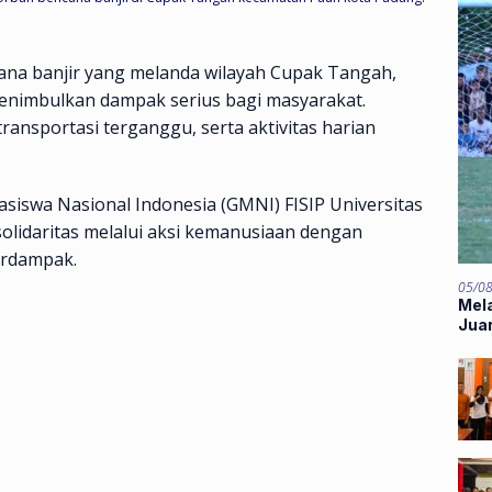
ana banjir yang melanda wilayah Cupak Tangah,
enimbulkan dampak serius bagi masyarakat.
nsportasi terganggu, serta aktivitas harian
asiswa Nasional Indonesia (GMNI) FISIP Universitas
olidaritas melalui aksi kemanusiaan dengan
erdampak.
05/0
Mela
Jua