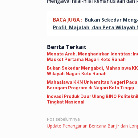
mengawal nilai-nilai kemanusiaan dan k
BACA JUGA :
Bukan Sekedar Menga
Profil, Majalah, dan Peta Wilayah
Berita Terkait
Menata Arah, Menghadirkan Identitas: I
Maskot Pertama Nagari Koto Ranah
Bukan Sekedar Mengabdi, Mahasiswa KKN 
Wilayah Nagari Koto Ranah
Mahasiswa KKN Universitas Negeri Pada
Beragam Program di Nagari Koto Tinggi
Inovasi Produk Daur Ulang BINO Politekn
Tingkat Nasional
Navigasi
Pos sebelumnya
Update Penanganan Bencana Banjir dan Lon
pos