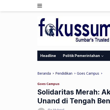
Langsung
ke
konten
Headline
Politik Pemerintahan
Beranda
Pendidikan
Goes Campus
Goes Campus
Solidaritas Merah: A
Unand di Tengah Ben
Eko Muhardi