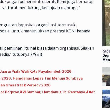
pa dukungan pemerintah daerah. Kami juga berharap
rat turut mendukung kemajuan olahraga,”
nguatan kapasitas organisasi, termasuk
 sosial untuk menunjukkan prestasi KONI kepada
 pemilihan, itu hal biasa dalam organisasi. Silakan
06/0
sedia,” tutupnya.
(*/ril)
Digi
Mem
Mids
 Juarai Piala Wali Kota Payakumbuh 2026
nas 2026, Hamdanus Lepas Tim Menuju Surabaya
dan Grasstrack Porprov 2026
r Porprov XVI Sumbar, Hamdanus: Ini Pestanya Atlet