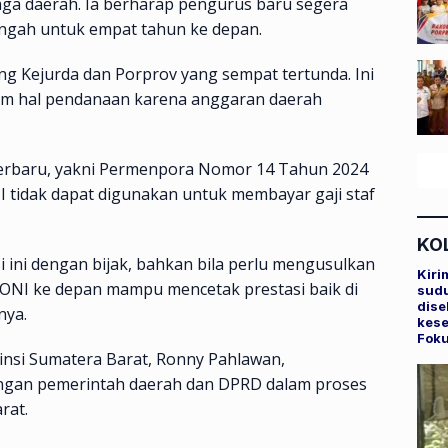
ga daerah. Ia berharap pengurus baru segera
gah untuk empat tahun ke depan.
g Kejurda dan Porprov yang sempat tertunda. Ini
lam hal pendanaan karena anggaran daerah
 terbaru, yakni Permenpora Nomor 14 Tahun 2024
tidak dapat digunakan untuk membayar gaji staf
KO
ini dengan bijak, bahkan bila perlu mengusulkan
Kiri
 KONI ke depan mampu mencetak prestasi baik di
sudu
dise
nya.
kese
Fok
nsi Sumatera Barat, Ronny Pahlawan,
ngan pemerintah daerah dan DPRD dalam proses
rat.