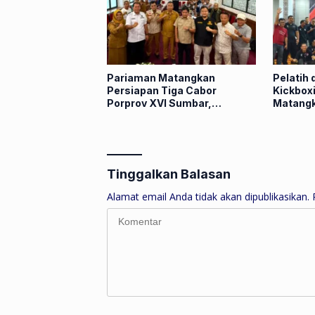
Pariaman Matangkan
Pelatih 
Persiapan Tiga Cabor
Kickbox
Porprov XVI Sumbar,
Matangk
Hamdanus: Ini Pestanya
Porprov
Atlet
Tinggalkan Balasan
Alamat email Anda tidak akan dipublikasikan.