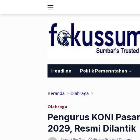
Langsung
ke
konten
Headline
Politik Pemerintahan
Beranda
Olahraga
Olahraga
Pengurus KONI Pasam
2029, Resmi Dilantik
Hendri Parjiga
-
Olahraga Prestasi Daerah