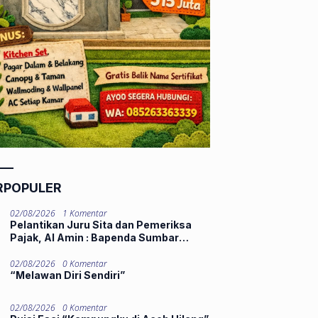
RPOPULER
02/08/2026
1 Komentar
Pelantikan Juru Sita dan Pemeriksa
Pajak, Al Amin : Bapenda Sumbar
Tekankan Integritas dan Pelayanan
Publik
02/08/2026
0 Komentar
“Melawan Diri Sendiri”
02/08/2026
0 Komentar