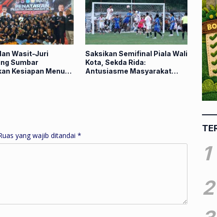
dan Wasit-Juri
Saksikan Semifinal Piala Wali
ing Sumbar
Kota, Sekda Rida:
an Kesiapan Menuju
Antusiasme Masyarakat
 XVI
Dorong Kompetisi
Berkualitas untuk Bina
Talenta Muda
TE
Ruas yang wajib ditandai
*
1
2