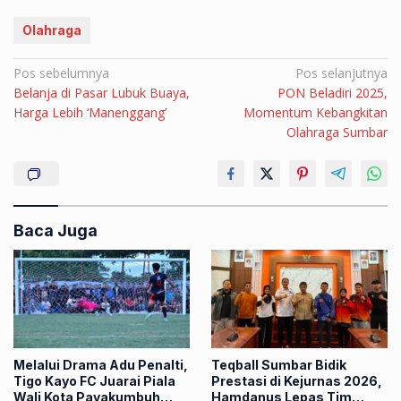
Olahraga
Navigasi
Pos sebelumnya
Pos selanjutnya
Belanja di Pasar Lubuk Buaya,
PON Beladiri 2025,
pos
Harga Lebih ‘Manenggang’
Momentum Kebangkitan
Olahraga Sumbar
Baca Juga
Melalui Drama Adu Penalti,
Teqball Sumbar Bidik
Tigo Kayo FC Juarai Piala
Prestasi di Kejurnas 2026,
Wali Kota Payakumbuh
Hamdanus Lepas Tim