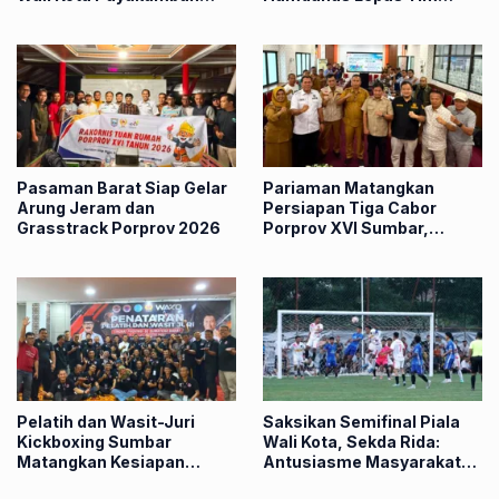
2026
Menuju Surabaya
Pasaman Barat Siap Gelar
Pariaman Matangkan
Arung Jeram dan
Persiapan Tiga Cabor
Grasstrack Porprov 2026
Porprov XVI Sumbar,
Hamdanus: Ini Pestanya
Atlet
Pelatih dan Wasit-Juri
Saksikan Semifinal Piala
Kickboxing Sumbar
Wali Kota, Sekda Rida:
Matangkan Kesiapan
Antusiasme Masyarakat
Menuju Porprov XVI
Dorong Kompetisi