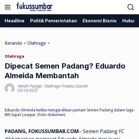
Langsung
ke
konten
Headline
Politik Pemerintahan
Ekonomi Bisnis
Hukum
Beranda
Olahraga
Olahraga
Dipecat Semen Padang? Eduardo
Almeida Membantah
Hendri Parjiga
-
Olahraga Prestasi Daerah
05/10/2025
Eduardo Almeida ketika mengarahkan pemain Semen Padang dalam laga
BRI Super Leaque. (Foto dokumen)
PADANG, FOKUSSUMBAR.COM
– Semen Padang FC
dikhabarkan memecat Eduardo Almeida dari kursi