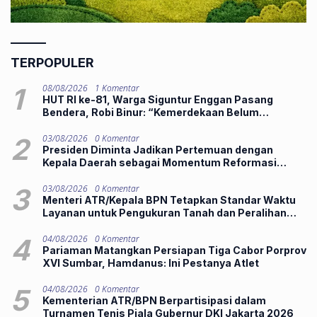
TERPOPULER
1
08/08/2026
1 Komentar
HUT RI ke-81, Warga Siguntur Enggan Pasang
Bendera, Robi Binur: “Kemerdekaan Belum
Dirasakan”
2
03/08/2026
0 Komentar
Presiden Diminta Jadikan Pertemuan dengan
Kepala Daerah sebagai Momentum Reformasi
Sistemik
3
03/08/2026
0 Komentar
Menteri ATR/Kepala BPN Tetapkan Standar Waktu
Layanan untuk Pengukuran Tanah dan Peralihan
Hak
4
04/08/2026
0 Komentar
Pariaman Matangkan Persiapan Tiga Cabor Porprov
XVI Sumbar, Hamdanus: Ini Pestanya Atlet
5
04/08/2026
0 Komentar
Kementerian ATR/BPN Berpartisipasi dalam
Turnamen Tenis Piala Gubernur DKI Jakarta 2026