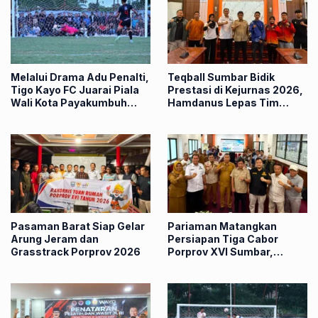
Melalui Drama Adu Penalti,
Teqball Sumbar Bidik
Tigo Kayo FC Juarai Piala
Prestasi di Kejurnas 2026,
Wali Kota Payakumbuh
Hamdanus Lepas Tim
2026
Menuju Surabaya
Pasaman Barat Siap Gelar
Pariaman Matangkan
Arung Jeram dan
Persiapan Tiga Cabor
Grasstrack Porprov 2026
Porprov XVI Sumbar,
Hamdanus: Ini Pestanya
Atlet