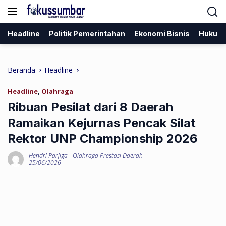
Langsung
ke
konten
Headline
Politik Pemerintahan
Ekonomi Bisnis
Hukum
Beranda
Headline
Headline
,
Olahraga
Ribuan Pesilat dari 8 Daerah
Ramaikan Kejurnas Pencak Silat
Rektor UNP Championship 2026
Hendri Parjiga
-
Olahraga Prestasi Daerah
25/06/2026