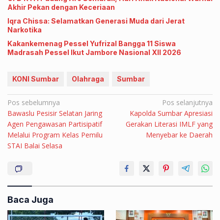
Akhir Pekan dengan Keceriaan
Iqra Chissa: Selamatkan Generasi Muda dari Jerat
Narkotika
Kakankemenag Pessel Yufrizal Bangga 11 Siswa
Madrasah Pessel Ikut Jambore Nasional XII 2026
KONI Sumbar
Olahraga
Sumbar
Navigasi
Pos sebelumnya
Pos selanjutnya
Bawaslu Pesisir Selatan Jaring
Kapolda Sumbar Apresiasi
pos
Agen Pengawasan Partisipatif
Gerakan Literasi IMLF yang
Melalui Program Kelas Pemilu
Menyebar ke Daerah
STAI Balai Selasa
Baca Juga