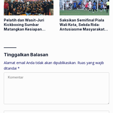
Pelatih dan Wasit-Juri
Saksikan Semifinal Piala
Kickboxing Sumbar
Wali Kota, Sekda Rida:
Matangkan Kesiapan
Antusiasme Masyarakat
Menuju Porprov XVI
Dorong Kompetisi
Berkualitas untuk Bina
Talenta Muda
Tinggalkan Balasan
Alamat email Anda tidak akan dipublikasikan.
Ruas yang wajib
ditandai
*