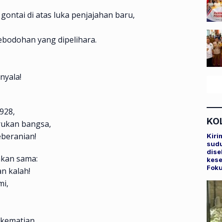
ntai di atas luka penjajahan baru,
ebodohan yang dipelihara.
nyala!
928,
KO
rukan bangsa,
eberanian!
Kiri
sudu
dise
akan sama:
kese
Fok
an kalah!
mi,
 kematian.