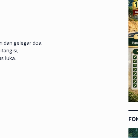
n dan gelegar doa,
tangisi,
s luka.
FO