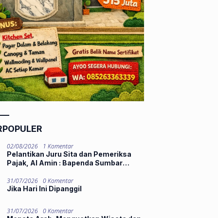
RPOPULER
02/08/2026
1 Komentar
Pelantikan Juru Sita dan Pemeriksa
Pajak, Al Amin : Bapenda Sumbar
Tekankan Integritas dan Pelayanan
Publik
31/07/2026
0 Komentar
Jika Hari Ini Dipanggil
31/07/2026
0 Komentar