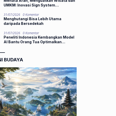
Menata Arah, Menguatkan Wisata dan
UMKM: Inovasi Sign System
Mahasiswa KKN UNP di Nagari
Silungkang Oso
31/07/2026
0 Komentar
Menghutangi Bisa Lebih Utama
daripada Bersedekah
31/07/2026
0 Komentar
Peneliti Indonesia Kembangkan Model
AI Bantu Orang Tua Optimalkan
Potensi Kognitif Anak Sejak Pra-
Konsepsi
NI BUDAYA