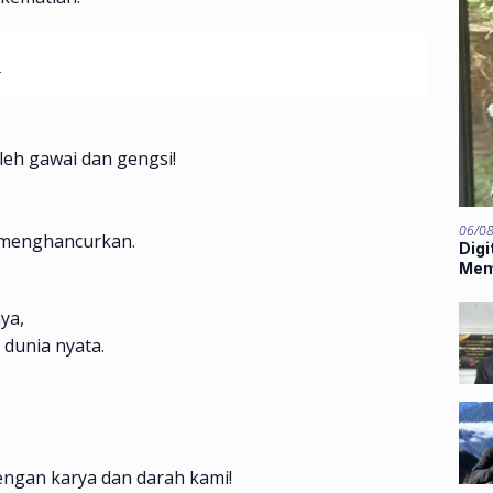
u
eh gawai dan gengsi!
06/0
 menghancurkan.
Digi
Mem
Mids
ya,
 dunia nyata.
engan karya dan darah kami!