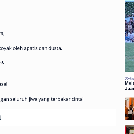
a,
koyak oleh apatis dan dusta.
a,
05/0
Mela
asa!
Jua
an seluruh jiwa yang terbakar cinta!
N