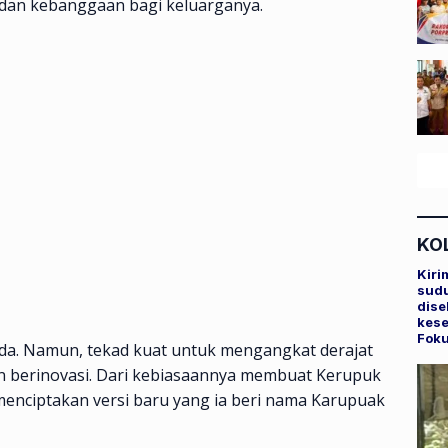
 dan kebanggaan bagi keluarganya.
KO
Kiri
sudu
dise
kese
Fok
ada. Namun, tekad kuat untuk mengangkat derajat
n berinovasi. Dari kebiasaannya membuat Kerupuk
menciptakan versi baru yang ia beri nama Karupuak