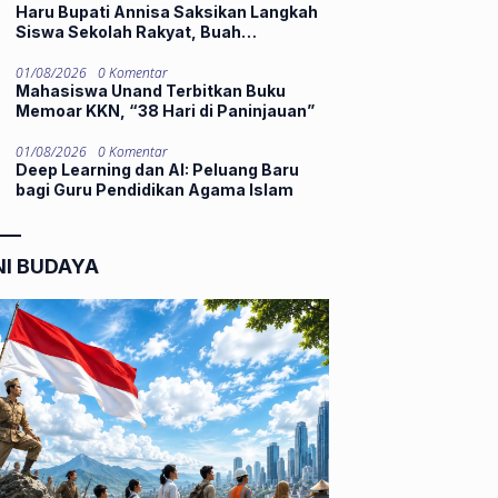
Haru Bupati Annisa Saksikan Langkah
Siswa Sekolah Rakyat, Buah
Perjuangan Panjang Kini Hadirkan
Harapan Lebih Baik
01/08/2026
0 Komentar
Mahasiswa Unand Terbitkan Buku
Memoar KKN, “38 Hari di Paninjauan”
01/08/2026
0 Komentar
Deep Learning dan AI: Peluang Baru
bagi Guru Pendidikan Agama Islam
NI BUDAYA