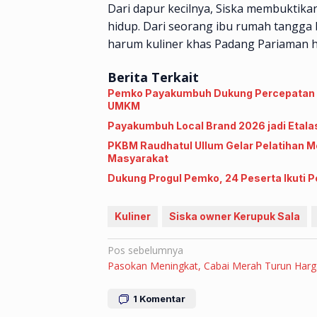
Dari dapur kecilnya, Siska membuktik
hidup. Dari seorang ibu rumah tangga
harum kuliner khas Padang Pariaman h
Berita Terkait
Pemko Payakumbuh Dukung Percepatan Se
UMKM
Payakumbuh Local Brand 2026 jadi Etala
PKBM Raudhatul Ullum Gelar Pelatihan
Masyarakat
Dukung Progul Pemko, 24 Peserta Ikuti 
Kuliner
Siska owner Kerupuk Sala
Navigasi
Pos sebelumnya
Pasokan Meningkat, Cabai Merah Turun Harg
pos
1
Komentar