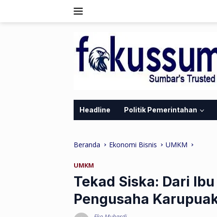
Langsung
ke
konten
Headline
Politik Pemerintahan
Beranda
Ekonomi Bisnis
UMKM
UMKM
Tekad Siska: Dari Ib
Pengusaha Karupuak
Eko Muhardi