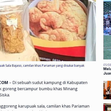
05/0
ak Sala Bajaso, camilan khas Pariaman yang disukai banyak
Mela
Jua
.COM
– Di sebuah sudut kampung di Kabupaten
k goreng bercampur bumbu khas Minang
Siska.
nggoreng karupuak sala, camilan khas Pariaman