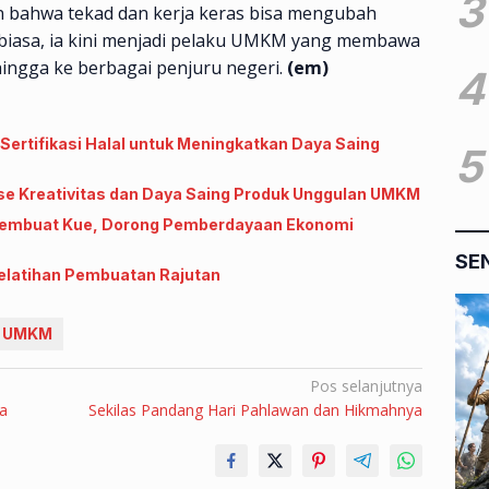
3
an bahwa tekad dan kerja keras bisa mengubah
 biasa, ia kini menjadi pelaku UMKM yang membawa
ingga ke berbagai penjuru negeri.
(em)
4
rtifikasi Halal untuk Meningkatkan Daya Saing
5
se Kreativitas dan Daya Saing Produk Unggulan UMKM
 Membuat Kue, Dorong Pemberdayaan Ekonomi
SE
Pelatihan Pembuatan Rajutan
UMKM
Pos selanjutnya
a
Sekilas Pandang Hari Pahlawan dan Hikmahnya