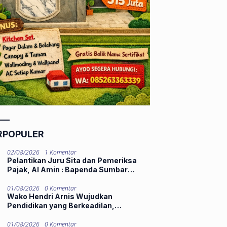
RPOPULER
02/08/2026
1 Komentar
Pelantikan Juru Sita dan Pemeriksa
Pajak, Al Amin : Bapenda Sumbar
Tekankan Integritas dan Pelayanan
Publik
01/08/2026
0 Komentar
Wako Hendri Arnis Wujudkan
Pendidikan yang Berkeadilan,
Berkualitas, dan Berkelanjutan
01/08/2026
0 Komentar