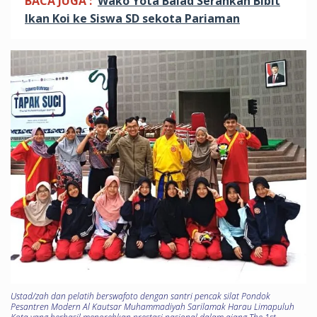
BACA JUGA :
Wako Yota Balad Serahkan Bibit
Ikan Koi ke Siswa SD sekota Pariaman
Ustad/zah dan pelatih berswafoto dengan santri pencak silat Pondok
Pesantren Modern Al Kautsar Muhammadiyah Sarilamak Harau Limapuluh