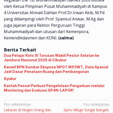
oleh Ketua Pimpinan Pusat Muhammadiyah di Kampus
4 Universitas Ahmad Dahlan Prof.Dr.Irwan Akib, M.Pd
yang didampingi oleh Prof. Syamsul Anwar, M.Ag dan
juga jajaran para Rektor Perguruan Tinggi
Muhammadiyah dan utusan dari Kemenpora,
Kemendikdasmen dan KONI.
(salma)
Berita Terkait
Dua Pelajar Koto XI Tarusan Wakili Pesisir Selatan ke
Jambore Nasional 2026 di Cibubur
Kanwil BPN Sumbar Ekspose NPGT WP3WT, Data Spasial
Jadi Dasar Penataan Ruang dan Pembangunan
Syukur
Kantah Pessel Perkuat Pengelolaan Pengaduan melalui
Monitoring dan Evaluasi SP4N-LAPOR!
Navigasi
Pos sebelumnya
Pos selanjutnya
Lebaran di Negeri Orang dan
Spiro Village Sungai Bangek:
pos