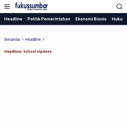
Langsung
ke
konten
Headline
Politik Pemerintahan
Ekonomi Bisnis
Hukum
Beranda
Headline
Headline
,
School Update