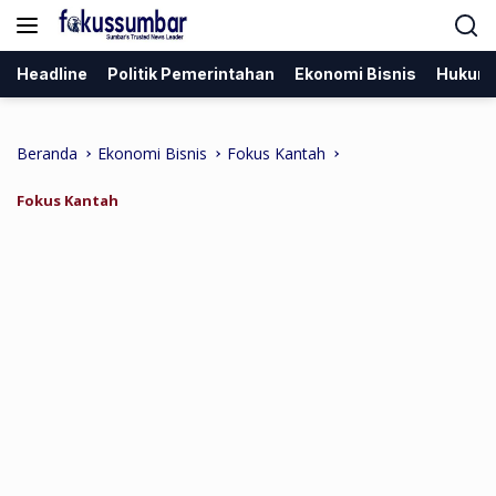
Langsung
ke
konten
Headline
Politik Pemerintahan
Ekonomi Bisnis
Hukum
Beranda
Ekonomi Bisnis
Fokus Kantah
Fokus Kantah