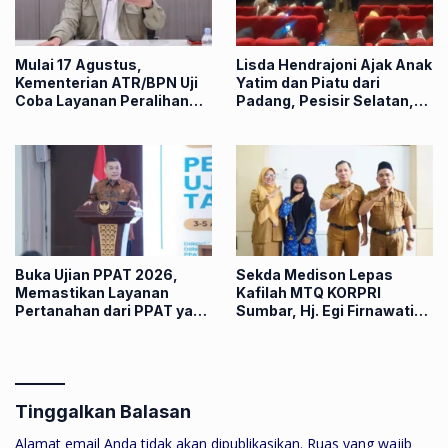
Mulai 17 Agustus,
Lisda Hendrajoni Ajak Anak
Kementerian ATR/BPN Uji
Yatim dan Piatu dari
Coba Layanan Peralihan
Padang, Pesisir Selatan,
Hak 10 Hari
dan Padang Panjang Nobar
Film “Anak-Anak Bambu”
Buka Ujian PPAT 2026,
Sekda Medison Lepas
Memastikan Layanan
Kafilah MTQ KORPRI
Pertanahan dari PPAT yang
Sumbar, Hj. Egi Firnawati
Kompeten, Profesional dan
Siap Harumkan Nama
Berintegritas
Daerah di Tingkat Nasional
Tinggalkan Balasan
Alamat email Anda tidak akan dipublikasikan.
Ruas yang wajib