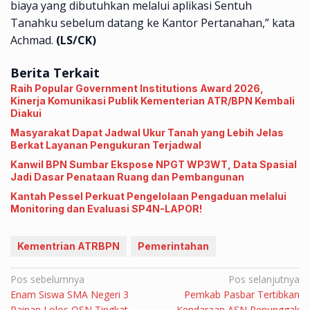
biaya yang dibutuhkan melalui aplikasi Sentuh
Tanahku sebelum datang ke Kantor Pertanahan,” kata
Achmad.
(LS/CK)
Berita Terkait
Raih Popular Government Institutions Award 2026,
Kinerja Komunikasi Publik Kementerian ATR/BPN Kembali
Diakui
Masyarakat Dapat Jadwal Ukur Tanah yang Lebih Jelas
Berkat Layanan Pengukuran Terjadwal
Kanwil BPN Sumbar Ekspose NPGT WP3WT, Data Spasial
Jadi Dasar Penataan Ruang dan Pembangunan
Kantah Pessel Perkuat Pengelolaan Pengaduan melalui
Monitoring dan Evaluasi SP4N-LAPOR!
Kementrian ATRBPN
Pemerintahan
Navigasi
Pos sebelumnya
Pos selanjutnya
Enam Siswa SMA Negeri 3
Pemkab Pasbar Tertibkan
pos
Painan Lolos OSN Tingkat
Kendaraan ASN Penunggak