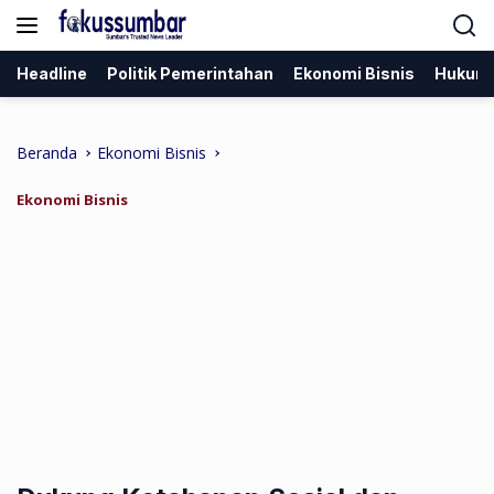
Langsung
ke
konten
Headline
Politik Pemerintahan
Ekonomi Bisnis
Hukum
Beranda
Ekonomi Bisnis
Ekonomi Bisnis