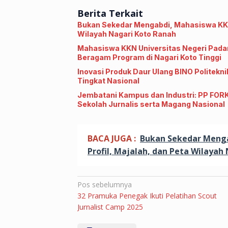
Berita Terkait
Bukan Sekedar Mengabdi, Mahasiswa KKN 
Wilayah Nagari Koto Ranah
Mahasiswa KKN Universitas Negeri Pada
Beragam Program di Nagari Koto Tinggi
Inovasi Produk Daur Ulang BINO Politekn
Tingkat Nasional
Jembatani Kampus dan Industri: PP FO
Sekolah Jurnalis serta Magang Nasional
BACA JUGA :
Bukan Sekedar Menga
Profil, Majalah, dan Peta Wilayah
Navigasi
Pos sebelumnya
32 Pramuka Penegak Ikuti Pelatihan Scout
pos
Jurnalist Camp 2025