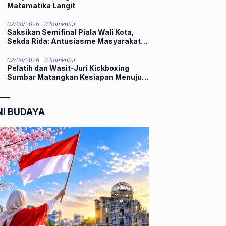
Matematika Langit
02/08/2026
0 Komentar
Saksikan Semifinal Piala Wali Kota,
Sekda Rida: Antusiasme Masyarakat
Dorong Kompetisi Berkualitas untuk
Bina Talenta Muda
02/08/2026
0 Komentar
Pelatih dan Wasit-Juri Kickboxing
Sumbar Matangkan Kesiapan Menuju
Porprov XVI
NI BUDAYA