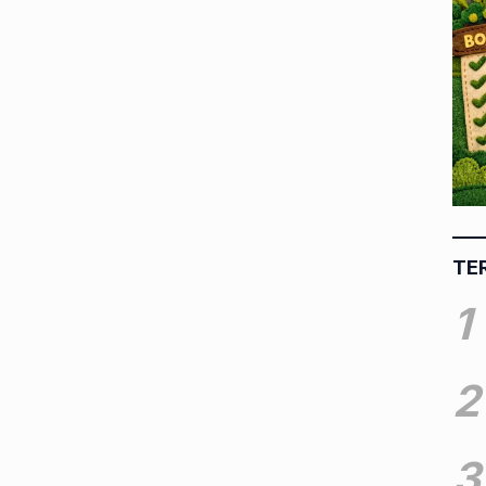
TE
1
2
3