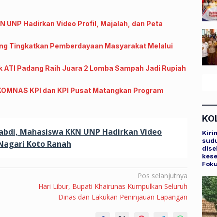
UNP Hadirkan Video Profil, Majalah, dan Peta
ng Tingkatkan Pemberdayaan Masyarakat Melalui
ik ATI Padang Raih Juara 2 Lomba Sampah Jadi Rupiah
RKOMNAS KPI dan KPI Pusat Matangkan Program
KO
bdi, Mahasiswa KKN UNP Hadirkan Video
Kiri
sudu
 Nagari Koto Ranah
dise
kese
Fok
Pos selanjutnya
Hari Libur, Bupati Khairunas Kumpulkan Seluruh
Dinas dan Lakukan Peninjauan Lapangan