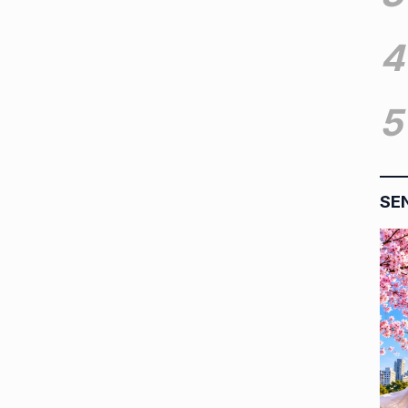
4
5
SE