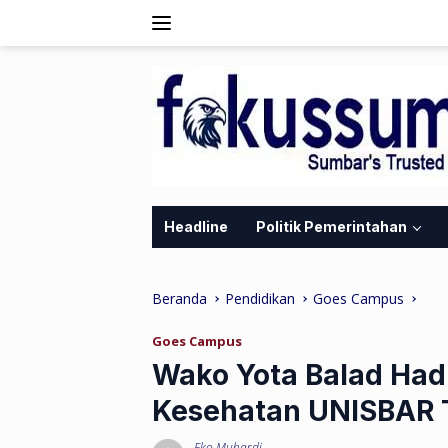
Langsung
ke
konten
Headline
Politik Pemerintahan
Beranda
Pendidikan
Goes Campus
Goes Campus
Wako Yota Balad Had
Kesehatan UNISBAR 
Eko Muhardi