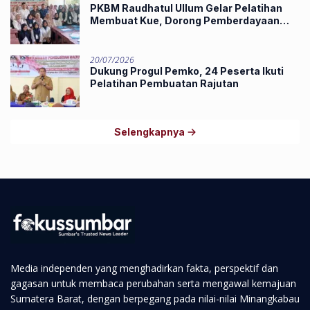
PKBM Raudhatul Ullum Gelar Pelatihan
Membuat Kue, Dorong Pemberdayaan
Ekonomi Masyarakat
20/07/2026
Dukung Progul Pemko, 24 Peserta Ikuti
Pelatihan Pembuatan Rajutan
Selengkapnya
Media independen yang menghadirkan fakta, perspektif dan
gagasan untuk membaca perubahan serta mengawal kemajuan
Sumatera Barat, dengan berpegang pada nilai-nilai Minangkabau