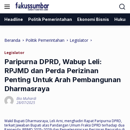
Langsung
ke
konten
Headline
Politik Pemerintahan
Ekonomi Bisnis
Hukum
Beranda
Politik Pemerintahan
Legislator
Legislator
Paripurna DPRD, Wabup Leli:
RPJMD dan Perda Perizinan
Penting Untuk Arah Pembangunan
Dharmasraya
Eko Muhardi
28/07/2025
Wakil Bupati Dharmasraya, Leli Arni, menghadiri Rapat Paripurna DPRD,
terkait Jawaban Bupati atas Pandangan Umum Fraksi DPRD terhadap dua
Ranperda: RPJMD 2025–2029 dan Penyelenggaraan Perizinan Berusaha di