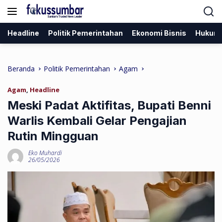
Langsung
ke
konten
Headline
Politik Pemerintahan
Ekonomi Bisnis
Hukum
Beranda
Politik Pemerintahan
Agam
Agam
,
Headline
Meski Padat Aktifitas, Bupati Benni
Warlis Kembali Gelar Pengajian
Rutin Mingguan
Eko Muhardi
26/05/2026