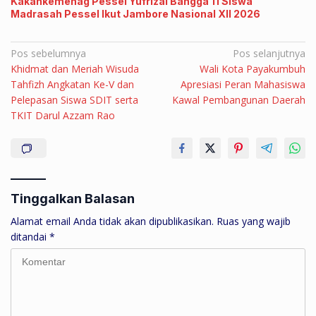
Kakankemenag Pessel Yufrizal Bangga 11 Siswa
Madrasah Pessel Ikut Jambore Nasional XII 2026
Navigasi
Pos sebelumnya
Pos selanjutnya
Khidmat dan Meriah Wisuda
Wali Kota Payakumbuh
pos
Tahfizh Angkatan Ke-V dan
Apresiasi Peran Mahasiswa
Pelepasan Siswa SDIT serta
Kawal Pembangunan Daerah
TKIT Darul Azzam Rao
Tinggalkan Balasan
Alamat email Anda tidak akan dipublikasikan.
Ruas yang wajib
ditandai
*