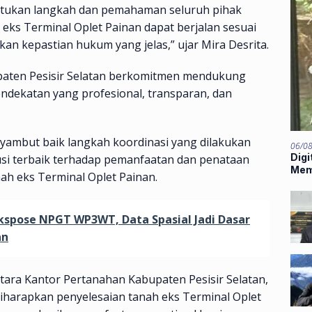
yatukan langkah dan pemahaman seluruh pihak
 eks Terminal Oplet Painan dapat berjalan sesuai
an kepastian hukum yang jelas,” ujar Mira Desrita.
aten Pesisir Selatan berkomitmen mendukung
endekatan yang profesional, transparan, dan
yambut baik langkah koordinasi yang dilakukan
06/0
Digi
usi terbaik terhadap pemanfaatan dan penataan
Mem
ah eks Terminal Oplet Painan.
Mids
kspose NPGT WP3WT, Data Spasial Jadi Dasar
an
ntara Kantor Pertanahan Kabupaten Pesisir Selatan,
 diharapkan penyelesaian tanah eks Terminal Oplet