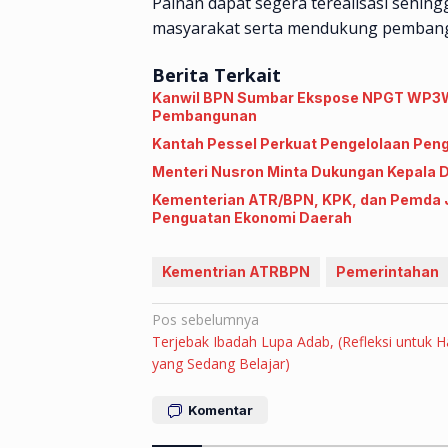
Painan dapat segera terealisasi sehin
masyarakat serta mendukung pemban
Berita Terkait
Kanwil BPN Sumbar Ekspose NPGT WP3WT
Pembangunan
Kantah Pessel Perkuat Pengelolaan Pen
Menteri Nusron Minta Dukungan Kepala 
Kementerian ATR/BPN, KPK, dan Pemda J
Penguatan Ekonomi Daerah
Kementrian ATRBPN
Pemerintahan
Navigasi
Pos sebelumnya
Terjebak Ibadah Lupa Adab, (Refleksi untuk H
pos
yang Sedang Belajar)
Komentar