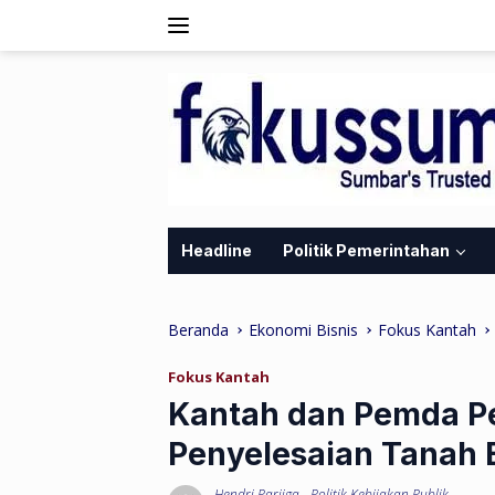
Langsung
ke
konten
Headline
Politik Pemerintahan
Beranda
Ekonomi Bisnis
Fokus Kantah
Fokus Kantah
Kantah dan Pemda Pe
Penyelesaian Tanah E
Hendri Parjiga
-
Politik Kebijakan Publik