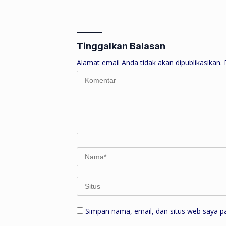
Panjang Nobar Film “Anak-
Kompete
Anak Bambu”
Berinteg
Tinggalkan Balasan
Alamat email Anda tidak akan dipublikasikan.
Simpan nama, email, dan situs web saya p