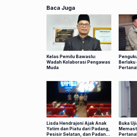
Baca Juga
Kelas Pemilu Bawaslu:
Penguku
Wadah Kolaborasi Pengawas
Berlaku 
Muda
Pertana
Lisda Hendrajoni Ajak Anak
Buka Uj
Yatim dan Piatu dari Padang,
Memasti
Pesisir Selatan, dan Padang
Pertana