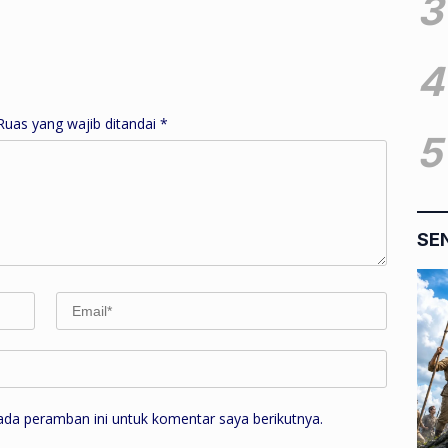
3
n, Profesional dan
Nama Daerah di Tingkat
ritas
Nasional
4
Ruas yang wajib ditandai
*
5
SE
ada peramban ini untuk komentar saya berikutnya.