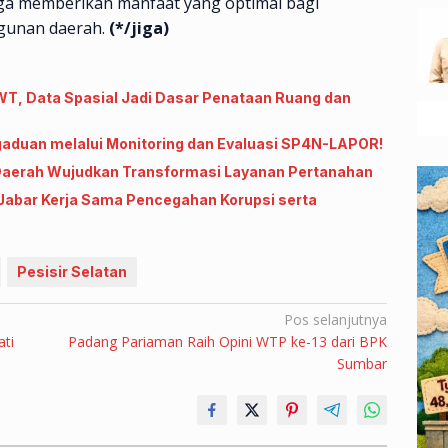
gga memberikan manfaat yang optimal bagi
gunan daerah.
(*/jiga)
, Data Spasial Jadi Dasar Penataan Ruang dan
gaduan melalui Monitoring dan Evaluasi SP4N-LAPOR!
Daerah Wujudkan Transformasi Layanan Pertanahan
abar Kerja Sama Pencegahan Korupsi serta
Pesisir Selatan
Pos selanjutnya
ati
Padang Pariaman Raih Opini WTP ke-13 dari BPK
Sumbar