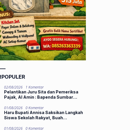
RPOPULER
02/08/2026
1 Komentar
Pelantikan Juru Sita dan Pemeriksa
Pajak, Al Amin : Bapenda Sumbar
Tekankan Integritas dan Pelayanan
Publik
01/08/2026
0 Komentar
Haru Bupati Annisa Saksikan Langkah
Siswa Sekolah Rakyat, Buah
Perjuangan Panjang Kini Hadirkan
Harapan Lebih Baik
01/08/2026
0 Komentar