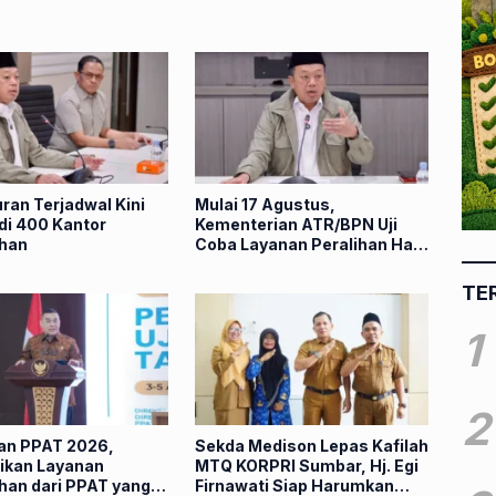
ran Terjadwal Kini
Mulai 17 Agustus,
di 400 Kantor
Kementerian ATR/BPN Uji
han
Coba Layanan Peralihan Hak
10 Hari
TE
1
2
ian PPAT 2026,
Sekda Medison Lepas Kafilah
kan Layanan
MTQ KORPRI Sumbar, Hj. Egi
han dari PPAT yang
Firnawati Siap Harumkan