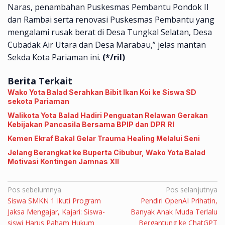
Naras, penambahan Puskesmas Pembantu Pondok II
dan Rambai serta renovasi Puskesmas Pembantu yang
mengalami rusak berat di Desa Tungkal Selatan, Desa
Cubadak Air Utara dan Desa Marabau,” jelas mantan
Sekda Kota Pariaman ini.
(*/ril)
Berita Terkait
Wako Yota Balad Serahkan Bibit Ikan Koi ke Siswa SD
sekota Pariaman
Walikota Yota Balad Hadiri Penguatan Relawan Gerakan
Kebijakan Pancasila Bersama BPIP dan DPR RI
Kemen Ekraf Bakal Gelar Trauma Healing Melalui Seni
Jelang Berangkat ke Buperta Cibubur, Wako Yota Balad
Motivasi Kontingen Jamnas XII
Navigasi
Pos sebelumnya
Pos selanjutnya
Siswa SMKN 1 Ikuti Program
Pendiri OpenAI Prihatin,
pos
Jaksa Mengajar, Kajari: Siswa-
Banyak Anak Muda Terlalu
siswi Harus Paham Hukum
Bergantung ke ChatGPT