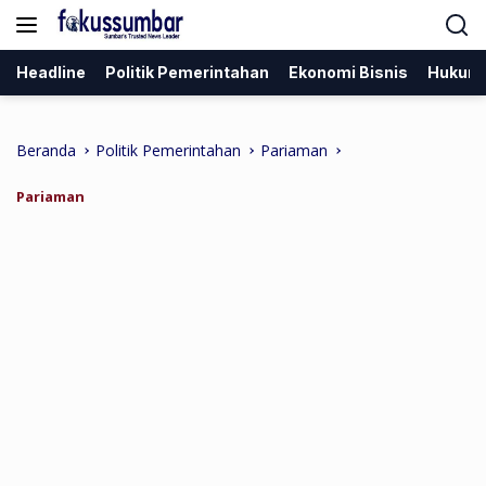
Langsung
ke
konten
Headline
Politik Pemerintahan
Ekonomi Bisnis
Hukum
Beranda
Politik Pemerintahan
Pariaman
Pariaman