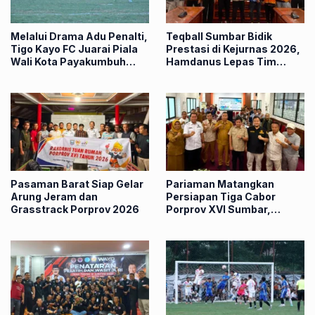
Melalui Drama Adu Penalti,
Teqball Sumbar Bidik
Tigo Kayo FC Juarai Piala
Prestasi di Kejurnas 2026,
Wali Kota Payakumbuh
Hamdanus Lepas Tim
2026
Menuju Surabaya
Pasaman Barat Siap Gelar
Pariaman Matangkan
Arung Jeram dan
Persiapan Tiga Cabor
Grasstrack Porprov 2026
Porprov XVI Sumbar,
Hamdanus: Ini Pestanya
Atlet