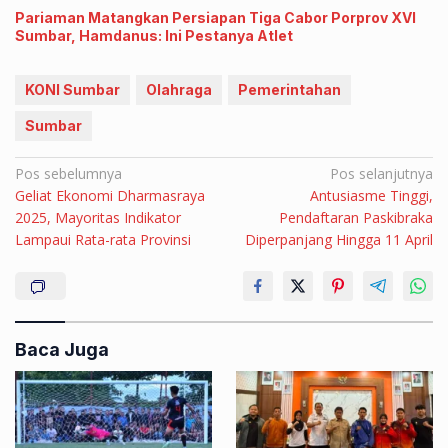
Pariaman Matangkan Persiapan Tiga Cabor Porprov XVI
Sumbar, Hamdanus: Ini Pestanya Atlet
KONI Sumbar
Olahraga
Pemerintahan
Sumbar
Navigasi
Pos sebelumnya
Pos selanjutnya
Geliat Ekonomi Dharmasraya
Antusiasme Tinggi,
pos
2025, Mayoritas Indikator
Pendaftaran Paskibraka
Lampaui Rata-rata Provinsi
Diperpanjang Hingga 11 April
Baca Juga