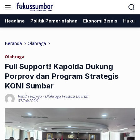
Langsung
ke
konten
Headline
Politik Pemerintahan
Ekonomi Bisnis
Hukum
Beranda
Olahraga
Olahraga
Full Support! Kapolda Dukung
Porprov dan Program Strategis
KONI Sumbar
Hendri Parjiga
-
Olahraga Prestasi Daerah
07/04/2026