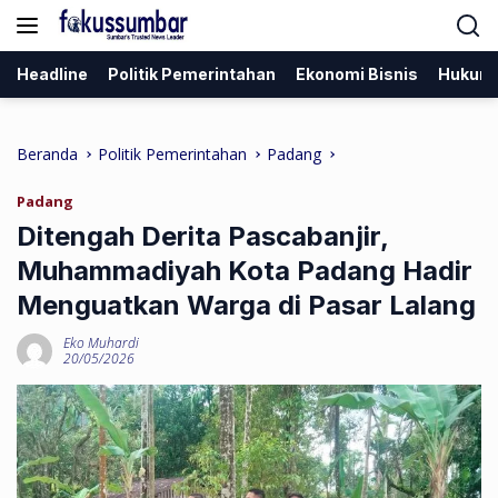
Langsung
ke
konten
Headline
Politik Pemerintahan
Ekonomi Bisnis
Hukum
Beranda
Politik Pemerintahan
Padang
Padang
Ditengah Derita Pascabanjir,
Muhammadiyah Kota Padang Hadir
Menguatkan Warga di Pasar Lalang
Eko Muhardi
20/05/2026