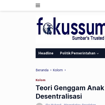
Langsung
ke
konten
Headline
Politik Pemerintahan
Beranda
Kolom
Kolom
Teori Genggam Anak 
Desentralisasi
Eko Muhardi
-
Minangkabau Peradaban