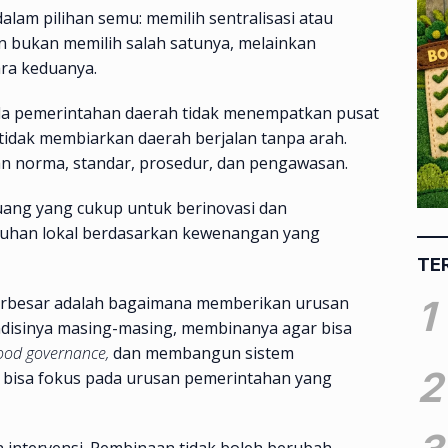
alam pilihan semu: memilih sentralisasi atau
an bukan memilih salah satunya, melainkan
ra keduanya.
la pemerintahan daerah tidak menempatkan pusat
 tidak membiarkan daerah berjalan tanpa arah.
n norma, standar, prosedur, dan pengawasan.
uang yang cukup untuk berinovasi dan
uhan lokal berdasarkan kewenangan yang
TE
 terbesar adalah bagaimana memberikan urusan
1
ndisinya masing-masing, membinanya agar bisa
ood governance,
dan membangun sistem
2
i bisa fokus pada urusan pemerintahan yang
 intervensi. Pembinaan tidak boleh berubah