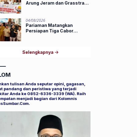
Arung Jeram dan Grasstrack
Porprov 2026
04/08/2026
Pariaman Matangkan
Persiapan Tiga Cabor
Porprov XVI Sumbar,
Hamdanus: Ini Pestanya
Atlet
Selengkapnya
LOM
mkan tulisan Anda seputar opini, gagasan,
t pandang dan peristiwa yang terjadi
kitar Anda ke 0852-6336-3339 (WA). Raih
mpatan menjadi bagian dari Kolomnis
usSumbar.Com.