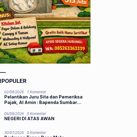
RPOPULER
02/08/2026
1 Komentar
Pelantikan Juru Sita dan Pemeriksa
Pajak, Al Amin : Bapenda Sumbar
Tekankan Integritas dan Pelayanan
Publik
06/08/2026
0 Komentar
NEGERI DI ATAS AWAN
30/07/2026
0 Komentar