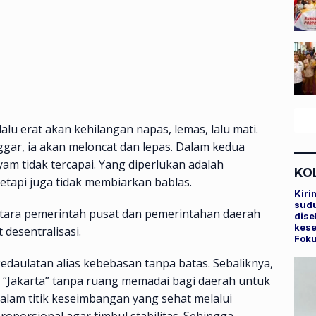
u erat akan kehilangan napas, lemas, lalu mati.
ggar, ia akan meloncat dan lepas. Dalam kedua
am tidak tercapai. Yang diperlukan adalah
KO
etapi juga tidak membiarkan bablas.
Kiri
sudu
ara pemerintah pusat dan pemerintahan daerah
dise
kese
desentralisasi.
Fok
daulatan alias kebebasan tanpa batas. Sebaliknya,
 “Jakarta” tanpa ruang memadai bagi daerah untuk
lam titik keseimbangan yang sehat melalui
oporsional agar timbul stabilitas. Sehingga,