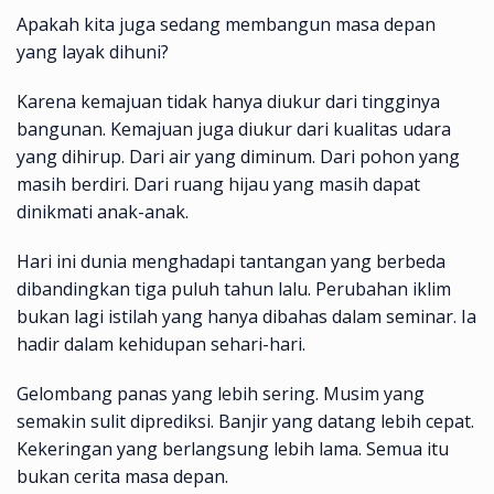
Apakah kita juga sedang membangun masa depan
yang layak dihuni?
Karena kemajuan tidak hanya diukur dari tingginya
bangunan. Kemajuan juga diukur dari kualitas udara
yang dihirup. Dari air yang diminum. Dari pohon yang
masih berdiri. Dari ruang hijau yang masih dapat
dinikmati anak-anak.
Hari ini dunia menghadapi tantangan yang berbeda
dibandingkan tiga puluh tahun lalu. Perubahan iklim
bukan lagi istilah yang hanya dibahas dalam seminar. Ia
hadir dalam kehidupan sehari-hari.
Gelombang panas yang lebih sering. Musim yang
semakin sulit diprediksi. Banjir yang datang lebih cepat.
Kekeringan yang berlangsung lebih lama. Semua itu
bukan cerita masa depan.