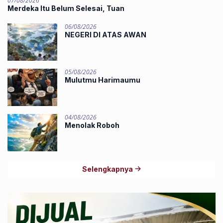
07/08/2026
Merdeka Itu Belum Selesai, Tuan
06/08/2026
NEGERI DI ATAS AWAN
05/08/2026
Mulutmu Harimaumu
04/08/2026
Menolak Roboh
Selengkapnya