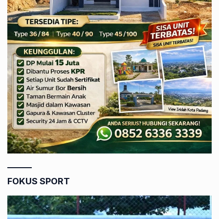
FOKUS SPORT