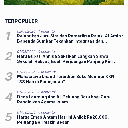
TERPOPULER
1
02/08/2026
1 Komentar
Pelantikan Juru Sita dan Pemeriksa Pajak, Al Amin :
Bapenda Sumbar Tekankan Integritas dan
Pelayanan Publik
2
01/08/2026
0 Komentar
Haru Bupati Annisa Saksikan Langkah Siswa
Sekolah Rakyat, Buah Perjuangan Panjang Kini
Hadirkan Harapan Lebih Baik
3
01/08/2026
0 Komentar
Mahasiswa Unand Terbitkan Buku Memoar KKN,
“38 Hari di Paninjauan”
4
01/08/2026
0 Komentar
Deep Learning dan AI: Peluang Baru bagi Guru
Pendidikan Agama Islam
5
01/08/2026
0 Komentar
Harga Emas Antam Hari Ini Anjlok Rp20.000,
Peluang Beli Makin Besar