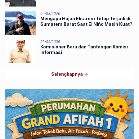
04/08/2026
Mengapa Hujan Ekstrem Tetap Terjadi di
Sumatera Barat Saat El Niño Masih Kuat?
03/08/2026
Komisioner Baru dan Tantangan Komisi
Informasi
Selengkapnya