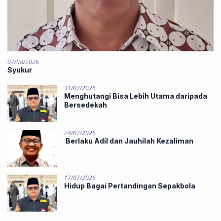
07/08/2026
Syukur
31/07/2026
Menghutangi Bisa Lebih Utama daripada
Bersedekah
24/07/2026
Berlaku Adil dan Jauhilah Kezaliman
17/07/2026
Hidup Bagai Pertandingan Sepakbola