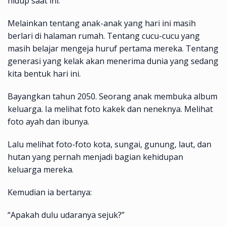
hidup saat ini.
Melainkan tentang anak-anak yang hari ini masih
berlari di halaman rumah. Tentang cucu-cucu yang
masih belajar mengeja huruf pertama mereka. Tentang
generasi yang kelak akan menerima dunia yang sedang
kita bentuk hari ini.
Bayangkan tahun 2050. Seorang anak membuka album
keluarga. Ia melihat foto kakek dan neneknya. Melihat
foto ayah dan ibunya.
Lalu melihat foto-foto kota, sungai, gunung, laut, dan
hutan yang pernah menjadi bagian kehidupan
keluarga mereka.
Kemudian ia bertanya:
“Apakah dulu udaranya sejuk?”