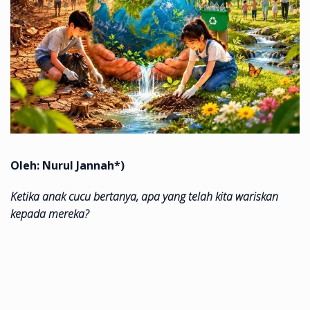
Oleh: Nurul Jannah*)
Ketika anak cucu bertanya, apa yang telah kita wariskan
kepada mereka?