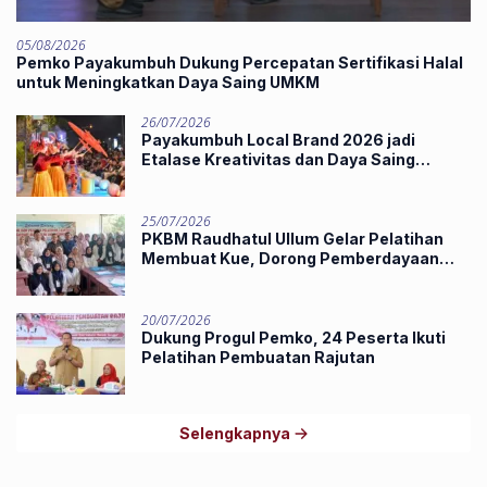
05/08/2026
Pemko Payakumbuh Dukung Percepatan Sertifikasi Halal
untuk Meningkatkan Daya Saing UMKM
26/07/2026
Payakumbuh Local Brand 2026 jadi
Etalase Kreativitas dan Daya Saing
Produk Unggulan UMKM
25/07/2026
PKBM Raudhatul Ullum Gelar Pelatihan
Membuat Kue, Dorong Pemberdayaan
Ekonomi Masyarakat
20/07/2026
Dukung Progul Pemko, 24 Peserta Ikuti
Pelatihan Pembuatan Rajutan
Selengkapnya