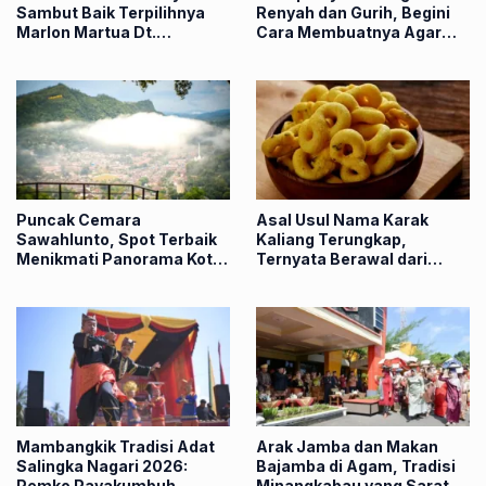
Sambut Baik Terpilihnya
Renyah dan Gurih, Begini
Marlon Martua Dt.
Cara Membuatnya Agar
Rangkayo Mulieh Sebagai
Tetap Garing
Ketua LKAAM
Puncak Cemara
Asal Usul Nama Karak
Sawahlunto, Spot Terbaik
Kaliang Terungkap,
Menikmati Panorama Kota
Ternyata Berawal dari
dan Sunset dari Ketinggian
Pedagang India
Mambangkik Tradisi Adat
Arak Jamba dan Makan
Salingka Nagari 2026:
Bajamba di Agam, Tradisi
Pemko Payakumbuh
Minangkabau yang Sarat