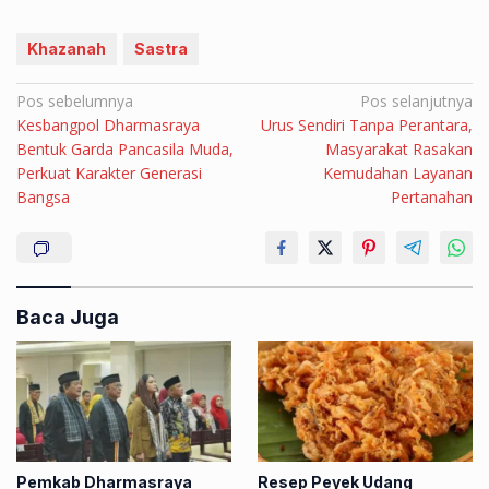
Khazanah
Sastra
Navigasi
Pos sebelumnya
Pos selanjutnya
Kesbangpol Dharmasraya
Urus Sendiri Tanpa Perantara,
pos
Bentuk Garda Pancasila Muda,
Masyarakat Rasakan
Perkuat Karakter Generasi
Kemudahan Layanan
Bangsa
Pertanahan
Baca Juga
Pemkab Dharmasraya
Resep Peyek Udang