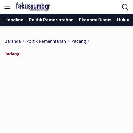
Langsung
ke
konten
Headline
Politik Pemerintahan
Ekonomi Bisnis
Hukum
Beranda
Politik Pemerintahan
Padang
Padang