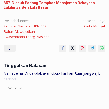
357, Dishub Padang Terapkan Manajemen Rekayasa
Lalulintas Berskala Besar
Navigasi
Pos sebelumnya
Pos selanjutnya
Seminar Nasional HPN 2025
Cinta Monyet
pos
Bahas Mewujudkan
Swasembada Energi Nasional
Tinggalkan Balasan
Alamat email Anda tidak akan dipublikasikan.
Ruas yang wajib
ditandai
*