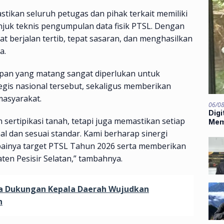
mastikan seluruh petugas dan pihak terkait memiliki
uk teknis pengumpulan data fisik PTSL. Dengan
t berjalan tertib, tepat sasaran, dan menghasilkan
a.
pan yang matang sangat diperlukan untuk
is nasional tersebut, sekaligus memberikan
masyarakat.
06/0
Digi
sertipikasi tanah, tetapi juga memastikan setiap
Mem
Mids
al dan sesuai standar. Kami berharap sinergi
painya target PTSL Tahun 2026 serta memberikan
en Pesisir Selatan,” tambahnya.
a Dukungan Kepala Daerah Wujudkan
n