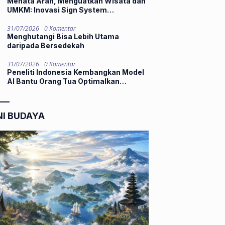
Menata Arah, Menguatkan Wisata dan
UMKM: Inovasi Sign System
Mahasiswa KKN UNP di Nagari
Silungkang Oso
31/07/2026
0 Komentar
Menghutangi Bisa Lebih Utama
daripada Bersedekah
31/07/2026
0 Komentar
Peneliti Indonesia Kembangkan Model
AI Bantu Orang Tua Optimalkan
Potensi Kognitif Anak Sejak Pra-
Konsepsi
NI BUDAYA