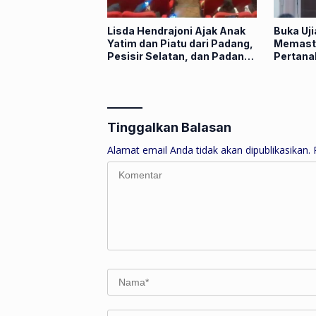
Lisda Hendrajoni Ajak Anak
Buka Uj
Yatim dan Piatu dari Padang,
Memasti
Pesisir Selatan, dan Padang
Pertana
Panjang Nobar Film “Anak-
Kompete
Anak Bambu”
Berinteg
Tinggalkan Balasan
Alamat email Anda tidak akan dipublikasikan.