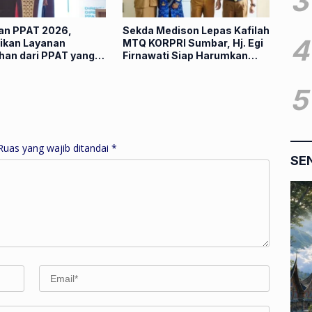
3
ian PPAT 2026,
Sekda Medison Lepas Kafilah
4
kan Layanan
MTQ KORPRI Sumbar, Hj. Egi
han dari PPAT yang
Firnawati Siap Harumkan
n, Profesional dan
Nama Daerah di Tingkat
ritas
Nasional
5
Ruas yang wajib ditandai
*
SE