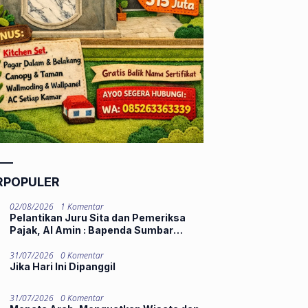
RPOPULER
02/08/2026
1 Komentar
Pelantikan Juru Sita dan Pemeriksa
Pajak, Al Amin : Bapenda Sumbar
Tekankan Integritas dan Pelayanan
Publik
31/07/2026
0 Komentar
Jika Hari Ini Dipanggil
31/07/2026
0 Komentar