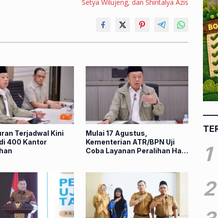
Setya Wilujeng, dan Shintalya Azis
TE
ran Terjadwal Kini
Mulai 17 Agustus,
di 400 Kantor
Kementerian ATR/BPN Uji
1
han
Coba Layanan Peralihan Hak
10 Hari
2