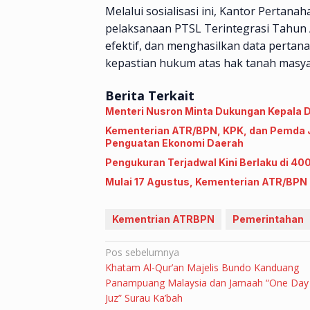
Melalui sosialisasi ini, Kantor Pertana
pelaksanaan PTSL Terintegrasi Tahun A
efektif, dan menghasilkan data pertan
kepastian hukum atas hak tanah masya
Berita Terkait
Menteri Nusron Minta Dukungan Kepala 
Kementerian ATR/BPN, KPK, dan Pemda J
Penguatan Ekonomi Daerah
Pengukuran Terjadwal Kini Berlaku di 40
Mulai 17 Agustus, Kementerian ATR/BPN U
Kementrian ATRBPN
Pemerintahan
Navigasi
Pos sebelumnya
Khatam Al-Qur’an Majelis Bundo Kanduang
pos
Panampuang Malaysia dan Jamaah “One Day
Juz” Surau Ka’bah