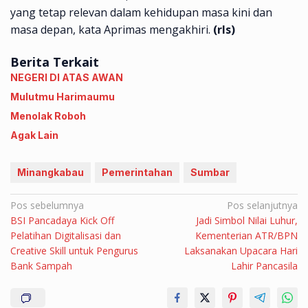
yang tetap relevan dalam kehidupan masa kini dan
masa depan, kata Aprimas mengakhiri.
(rls)
Berita Terkait
NEGERI DI ATAS AWAN
Mulutmu Harimaumu
Menolak Roboh
Agak Lain
Minangkabau
Pemerintahan
Sumbar
Navigasi
Pos sebelumnya
Pos selanjutnya
BSI Pancadaya Kick Off
Jadi Simbol Nilai Luhur,
pos
Pelatihan Digitalisasi dan
Kementerian ATR/BPN
Creative Skill untuk Pengurus
Laksanakan Upacara Hari
Bank Sampah
Lahir Pancasila