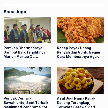
Baca Juga
Pemkab Dharmasraya
Resep Peyek Udang
Sambut Baik Terpilihnya
Renyah dan Gurih, Begini
Marlon Martua Dt.
Cara Membuatnya Agar
Rangkayo Mulieh Sebagai
Tetap Garing
Ketua LKAAM
Puncak Cemara
Asal Usul Nama Karak
Sawahlunto, Spot Terbaik
Kaliang Terungkap,
Menikmati Panorama Kota
Ternyata Berawal dari