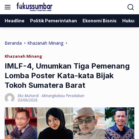
Langsung
ke
konten
Headline
Politik Pemerintahan
Ekonomi Bisnis
Hukum
Beranda
Khazanah Minang
Khazanah Minang
IMLF-4, Umumkan Tiga Pemenang
Lomba Poster Kata-kata Bijak
Tokoh Sumatera Barat
Eko Muhardi
-
Minangkabau Peradaban
03/06/2026