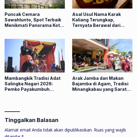
Puncak Cemara
Asal Usul Nama Karak
Sawahlunto, Spot Terbaik
Kaliang Terungkap,
Menikmati Panorama Kota
Ternyata Berawal dari
dan Sunset dari Ketinggian
Pedagang India
Mambangkik Tradisi Adat
Arak Jamba dan Makan
Salingka Nagari 2026:
Bajamba di Agam, Tradisi
Pemko Payakumbuh
Minangkabau yang Sarat
Lestarikan Tradisi Manaiak
Makna
An Siriah
Tinggalkan Balasan
Alamat email Anda tidak akan dipublikasikan.
Ruas yang wajib
ditandai
*