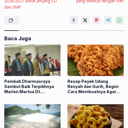
2026/2027 untuk Jenjang SD
yang Bekerja dengan Hati
dan SMP
Baca Juga
Pemkab Dharmasraya
Resep Peyek Udang
Sambut Baik Terpilihnya
Renyah dan Gurih, Begini
Marlon Martua Dt.
Cara Membuatnya Agar
Rangkayo Mulieh Sebagai
Tetap Garing
Ketua LKAAM