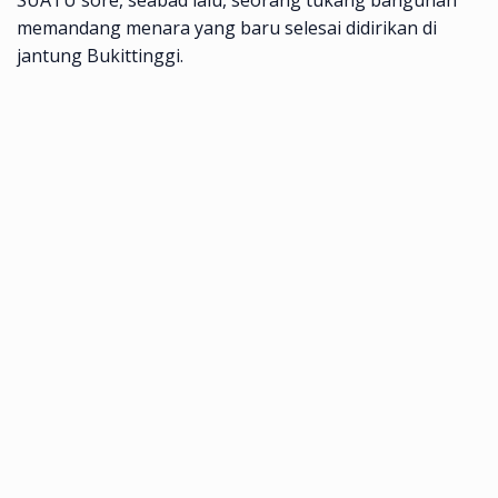
SUATU sore, seabad lalu, seorang tukang bangunan
memandang menara yang baru selesai didirikan di
jantung Bukittinggi.