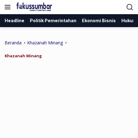
Langsung
ke
konten
Headline
Politik Pemerintahan
Ekonomi Bisnis
Hukum
Beranda
Khazanah Minang
Khazanah Minang