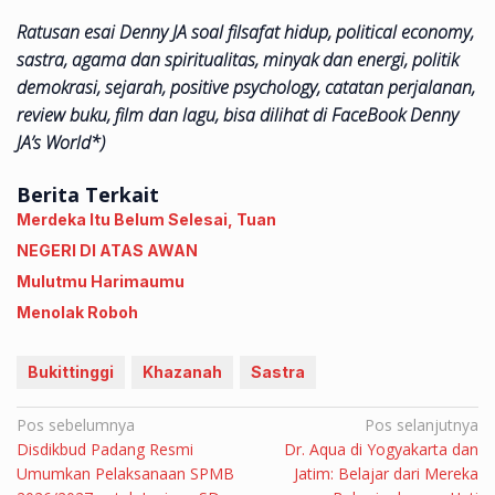
Ratusan esai Denny JA soal filsafat hidup, political economy,
sastra, agama dan spiritualitas, minyak dan energi, politik
demokrasi, sejarah, positive psychology, catatan perjalanan,
review buku, film dan lagu, bisa dilihat di FaceBook Denny
JA’s World*)
Berita Terkait
Merdeka Itu Belum Selesai, Tuan
NEGERI DI ATAS AWAN
Mulutmu Harimaumu
Menolak Roboh
Bukittinggi
Khazanah
Sastra
Navigasi
Pos sebelumnya
Pos selanjutnya
Disdikbud Padang Resmi
Dr. Aqua di Yogyakarta dan
pos
Umumkan Pelaksanaan SPMB
Jatim: Belajar dari Mereka