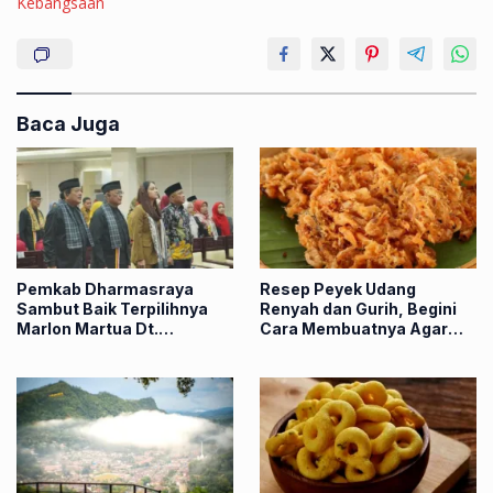
Kebangsaan
Baca Juga
Pemkab Dharmasraya
Resep Peyek Udang
Sambut Baik Terpilihnya
Renyah dan Gurih, Begini
Marlon Martua Dt.
Cara Membuatnya Agar
Rangkayo Mulieh Sebagai
Tetap Garing
Ketua LKAAM