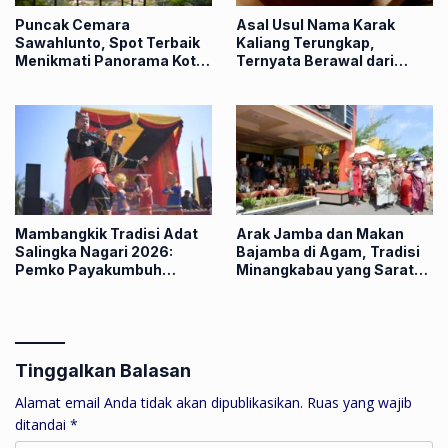
Puncak Cemara
Asal Usul Nama Karak
Sawahlunto, Spot Terbaik
Kaliang Terungkap,
Menikmati Panorama Kota
Ternyata Berawal dari
dan Sunset dari Ketinggian
Pedagang India
Mambangkik Tradisi Adat
Arak Jamba dan Makan
Salingka Nagari 2026:
Bajamba di Agam, Tradisi
Pemko Payakumbuh
Minangkabau yang Sarat
Lestarikan Tradisi Manaiak
Makna
An Siriah
Tinggalkan Balasan
Alamat email Anda tidak akan dipublikasikan.
Ruas yang wajib
ditandai
*