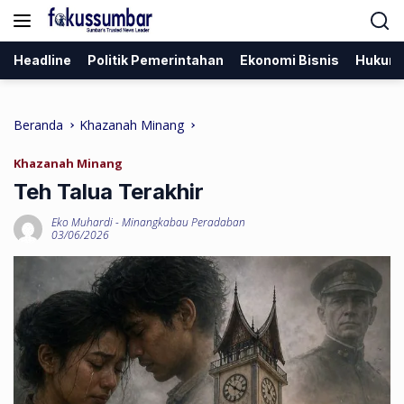
Langsung
ke
konten
Headline
Politik Pemerintahan
Ekonomi Bisnis
Hukum
Beranda
Khazanah Minang
Khazanah Minang
Teh Talua Terakhir
Eko Muhardi
-
Minangkabau Peradaban
03/06/2026