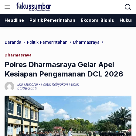
Langsung
ke
konten
Headline
Politik Pemerintahan
Ekonomi Bisnis
Hukum
Beranda
Politik Pemerintahan
Dharmasraya
Dharmasraya
Polres Dharmasraya Gelar Apel
Kesiapan Pengamanan DCL 2026
Eko Muhardi
-
Politik Kebijakan Publik
06/06/2026