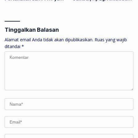
Kompeten, Profesional dan
Siap Harumkan Nama
Berintegritas
Daerah di Tingkat Nasional
Tinggalkan Balasan
Alamat email Anda tidak akan dipublikasikan.
Ruas yang wajib
ditandai
*