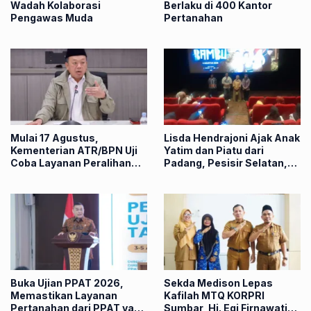
Wadah Kolaborasi
Berlaku di 400 Kantor
Pengawas Muda
Pertanahan
Mulai 17 Agustus,
Lisda Hendrajoni Ajak Anak
Kementerian ATR/BPN Uji
Yatim dan Piatu dari
Coba Layanan Peralihan
Padang, Pesisir Selatan,
Hak 10 Hari
dan Padang Panjang Nobar
Film “Anak-Anak Bambu”
Buka Ujian PPAT 2026,
Sekda Medison Lepas
Memastikan Layanan
Kafilah MTQ KORPRI
Pertanahan dari PPAT yang
Sumbar, Hj. Egi Firnawati